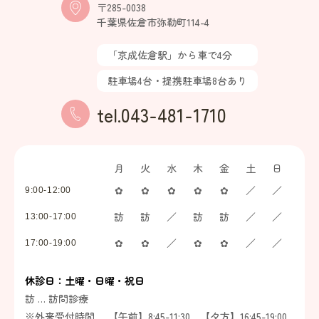
〒285-0038
千葉県佐倉市弥勒町114-4
「京成佐倉駅」から車で4分
駐車場4台・提携駐車場8台あり
tel.043-481-1710
月
火
水
木
金
土
日
✿
✿
✿
✿
✿
／
／
9:00-12:00
訪
訪
／
訪
訪
／
／
13:00-17:00
✿
✿
／
✿
✿
／
／
17:00-19:00
休診日：土曜・日曜・祝日
訪 … 訪問診療
※外来受付時間 … 【午前】8:45-11:30 【夕方】16:45-19:00