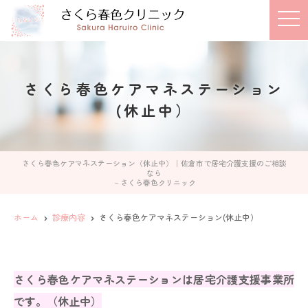
toggl
さくら春色ケアマネステーション
(休止中）
さくら春色ケアマネステーション（休止中）｜佐倉市で居宅介護支援のご相談
なら
－さくら春色クリニック
ホーム
診療内容
さくら春色ケアマネステーション(休止中）
さくら春色ケアマネステーションは居宅介護支援事業所
です。（休止中）